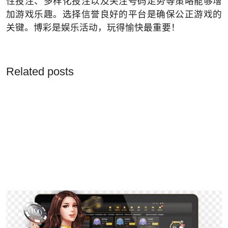
性投注、多样化投注以及关注号码走势等策略能够增
加游戏乐趣。选择信誉良好的平台是确保公正游戏的
关键。博彩是娱乐活动，玩得愉快最重要！
Related posts