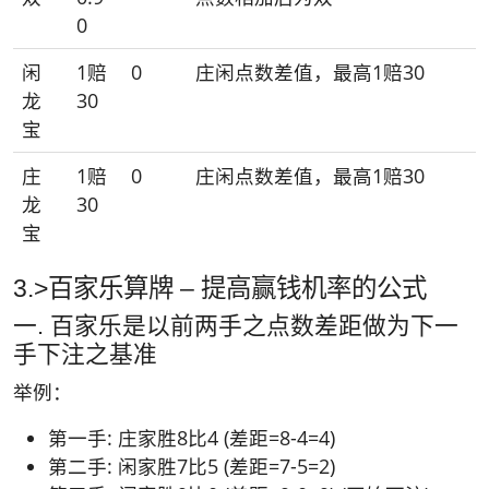
0
闲
1赔
0
庄闲点数差值，最高1赔30
龙
30
宝
庄
1赔
0
庄闲点数差值，最高1赔30
龙
30
宝
3.>百家乐算牌 – 提高赢钱机率的公式
一. 百家乐是以前两手之点数差距做为下一
手下注之基准
举例：
第一手: 庄家胜8比4 (差距=8-4=4)
第二手: 闲家胜7比5 (差距=7-5=2)