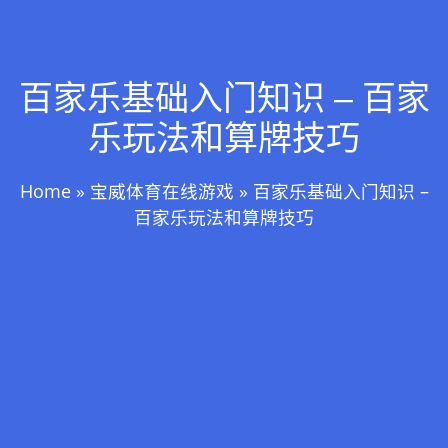
百家乐基础入门知识 – 百家
乐玩法和算牌技巧
Home
»
宝威体育在线游戏
»
百家乐基础入门知识 –
百家乐玩法和算牌技巧