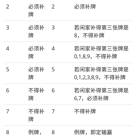
2
必须补
2
必须补牌
牌
3
必须补
3
若闲家补得第三张牌是
牌
8，不得补牌
4
必须补
4
若闲家补得第三张牌是
牌
0,1,8,9，不得补牌
5
必须补
5
若闲家补得第三张牌是
牌
0,1,2,3,8,9，不得补牌
6
不得补
6
若闲家补得第三张牌是
牌
6,7，必须补牌
7
不得补
7
不得补牌
牌
8
例牌，
8
例牌，即定输赢