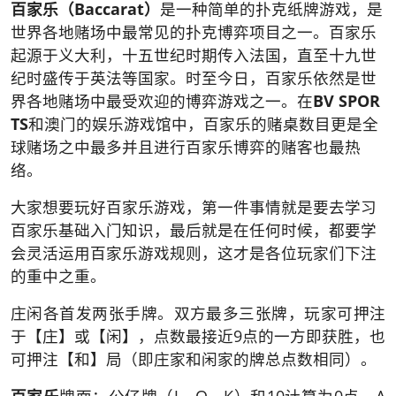
百家乐（Baccarat）
是一种简单的扑克纸牌游戏，是
世界各地赌场中最常见的扑克博弈项目之一。百家乐
起源于义大利，十五世纪时期传入法国，直至十九世
纪时盛传于英法等国家。时至今日，百家乐依然是世
界各地赌场中最受欢迎的博弈游戏之一。在
BV SPOR
TS
和澳门的娱乐游戏馆中，百家乐的赌桌数目更是全
球赌场之中最多并且进行百家乐博弈的赌客也最热
络。
大家想要玩好百家乐游戏，第一件事情就是要去学习
百家乐基础入门知识，最后就是在任何时候，都要学
会灵活运用百家乐游戏规则，这才是各位玩家们下注
的重中之重。
庄闲各首发两张手牌。双方最多三张牌，玩家可押注
于【庄】或【闲】，点数最接近9点的一方即获胜，也
可押注【和】局（即庄家和闲家的牌总点数相同）。
百家乐
牌面：公仔牌（J、Q、K）和10计算为0点，A