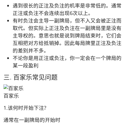
遇到很长的正注及负注的机率是非常低的。通常
正注或负注不会连续出现6次以上。
有时负注会主导一副牌局，但不入又会被正注而
取代。但实际上正注及负注在一副牌局里是没有
主导权的。意思也就是说到牌局结束时，它们会
互相把对方给抵销掉。因此每局牌里正注及负注
的差别并不多。
不论你是用正注或负注，你一定会在一个牌局的
某一段盈利
三. 百家乐常见问题
百家乐
1.该何时开始下注?
通常在一副牌局的开始时