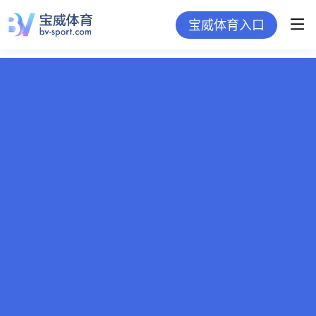
宝威体育入口