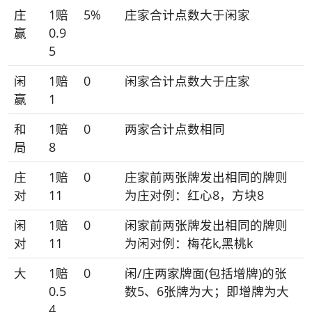
庄
1赔
5%
庄家合计点数大于闲家
赢
0.9
5
闲
1赔
0
闲家合计点数大于庄家
赢
1
和
1赔
0
两家合计点数相同
局
8
庄
1赔
0
庄家前两张牌发出相同的牌则
对
11
为庄对例：红心8，方块8
闲
1赔
0
闲家前两张牌发出相同的牌则
对
11
为闲对例：梅花k,黑桃k
大
1赔
0
闲/庄两家牌面(包括增牌)的张
0.5
数5、6张牌为大；即增牌为大
4